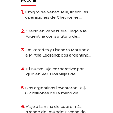
Popular
1.
Emigró de Venezuela, lideró las
operaciones de Chevron en
EE.UU. y hoy es la única mujer
CEO en Vaca Muerta
2.
Creció en Venezuela, llegó a la
Argentina con su título de
abogado y construyó un imperio
gastronómico que revoluciona
3.
De Paredes y Lisandro Martínez
las marcas "fast premium"
a Mirtha Legrand: dos argentinos
impulsan el negocio del wellness
deportivo y el cuidado corporal
4.
El nuevo lujo corporativo: por
qué en Perú los viajes de
negocios dejan de ser reuniones
para convertirse en experiencias
5.
Dos argentinos levantaron US$
transformadoras
6,2 millones de la mano de
Rauch, Englebienne y Woloski
6.
Viaje a la mina de cobre más
grande del mundo: Escondida, el