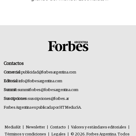
gigante chileno que exporta US$
14.000 millones anuales
Contactos
Comercial:
publicidad@forbesargentina.com
Editorial:
info@forbesargentina.com
Summit:
summitforbes@forbesargentina.com
Suscripciones:
suscripciones@forbes.ar
Forbes Argentina es publicada por HT Media SA.
MediaKit
|
Newsletter
|
Contacto
|
Valores y estándares editoriales
|
Términos y condiciones
|
Legales
|
© 2026. Forbes Argentina. Todos