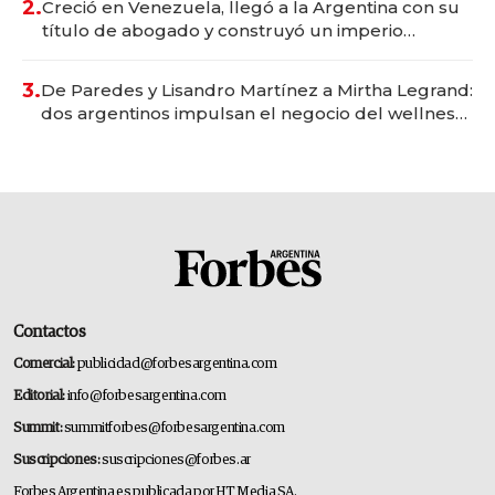
2.
Creció en Venezuela, llegó a la Argentina con su
título de abogado y construyó un imperio
gastronómico que revoluciona las marcas "fast
premium"
3.
De Paredes y Lisandro Martínez a Mirtha Legrand:
dos argentinos impulsan el negocio del wellness
deportivo y el cuidado corporal
Contactos
Comercial:
publicidad@forbesargentina.com
Editorial:
info@forbesargentina.com
Summit:
summitforbes@forbesargentina.com
Suscripciones:
suscripciones@forbes.ar
Forbes Argentina es publicada por HT Media SA.