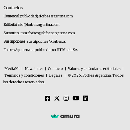
Contactos
Comercial:
publicidad@forbesargentina.com
Editorial:
info@forbesargentina.com
Summit:
summitforbes@forbesargentina.com
Suscripciones:
suscripciones@forbes.ar
Forbes Argentina es publicada por HT Media SA.
MediaKit
|
Newsletter
|
Contacto
|
Valores y estándares editoriales
|
Términos y condiciones
|
Legales
|
© 2026. Forbes Argentina. Todos
los derechos reservados.