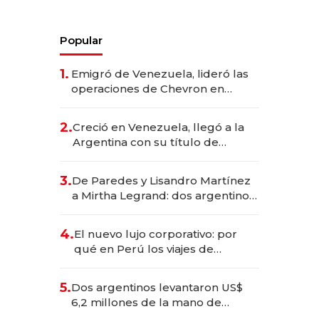
Popular
1.
Emigró de Venezuela, lideró las
operaciones de Chevron en
EE.UU. y hoy es la única mujer
CEO en Vaca Muerta
2.
Creció en Venezuela, llegó a la
Argentina con su título de
abogado y construyó un imperio
gastronómico que revoluciona
3.
De Paredes y Lisandro Martínez
las marcas "fast premium"
a Mirtha Legrand: dos argentinos
impulsan el negocio del wellness
deportivo y el cuidado corporal
4.
El nuevo lujo corporativo: por
qué en Perú los viajes de
negocios dejan de ser reuniones
para convertirse en experiencias
5.
Dos argentinos levantaron US$
transformadoras
6,2 millones de la mano de
Rauch, Englebienne y Woloski