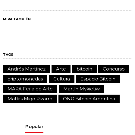
MIRA TAMBIÉN
TAGS
Andrés Martínez
Arte
bitcoin
Concurso
criptomonedas
Cultura
Espacio Bitcoin
MAPA Feria de Arte
Martín Mykietiw
Matías Migo Pizarro
ONG Bitcoin Argentina
Popular