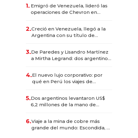
1.
Emigró de Venezuela, lideró las
operaciones de Chevron en
EE.UU. y hoy es la única mujer
CEO en Vaca Muerta
2.
Creció en Venezuela, llegó a la
Argentina con su título de
abogado y construyó un imperio
gastronómico que revoluciona
3.
De Paredes y Lisandro Martínez
las marcas "fast premium"
a Mirtha Legrand: dos argentinos
impulsan el negocio del wellness
deportivo y el cuidado corporal
4.
El nuevo lujo corporativo: por
qué en Perú los viajes de
negocios dejan de ser reuniones
para convertirse en experiencias
5.
Dos argentinos levantaron US$
transformadoras
6,2 millones de la mano de
Rauch, Englebienne y Woloski
6.
Viaje a la mina de cobre más
grande del mundo: Escondida, el
gigante chileno que exporta US$