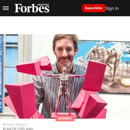
Sign In
Suscribite
MONEY
B Arte (Télam)
B ARTE (TÉLAM)