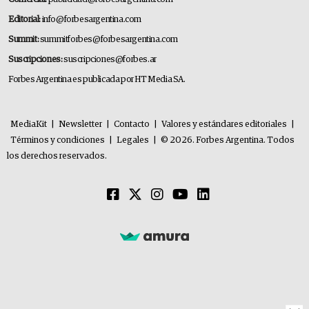
Editorial:
info@forbesargentina.com
Summit:
summitforbes@forbesargentina.com
Suscripciones:
suscripciones@forbes.ar
Forbes Argentina es publicada por HT Media SA.
MediaKit
|
Newsletter
|
Contacto
|
Valores y estándares editoriales
|
Términos y condiciones
|
Legales
|
© 2026. Forbes Argentina. Todos
los derechos reservados.