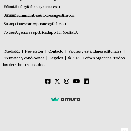
Editorial:
info@forbesargentina.com
Summit:
summitforbes@forbesargentina.com
Suscripciones:
suscripciones@forbes.ar
Forbes Argentina es publicada por HT Media SA.
MediaKit
|
Newsletter
|
Contacto
|
Valores y estándares editoriales
|
Términos y condiciones
|
Legales
|
© 2026. Forbes Argentina. Todos
los derechos reservados.