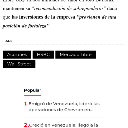
mantienen su
"recomendación de sobreponderar"
dado
las inversiones de la empresa
que
"provienen de una
posición de fortaleza"
.
TAGS
Acciones
HSBC
Mercado Libre
Wall Street
Popular
1.
Emigró de Venezuela, lideró las
operaciones de Chevron en
EE.UU. y hoy es la única mujer
CEO en Vaca Muerta
2.
Creció en Venezuela, llegó a la