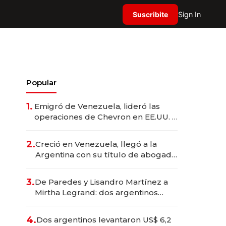
Suscribite
Sign In
Popular
1.
Emigró de Venezuela, lideró las
operaciones de Chevron en EE.UU. y
hoy es la única mujer CEO en Vaca
Muerta
2.
Creció en Venezuela, llegó a la
Argentina con su título de abogado
y construyó un imperio
gastronómico que revoluciona las
3.
De Paredes y Lisandro Martínez a
marcas "fast premium"
Mirtha Legrand: dos argentinos
impulsan el negocio del wellness
deportivo y el cuidado corporal
4.
Dos argentinos levantaron US$ 6,2