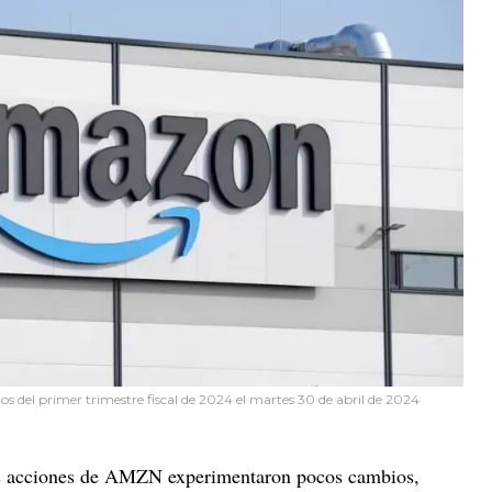
s del primer trimestre fiscal de 2024 el martes 30 de abril de 2024
 las acciones de AMZN experimentaron pocos cambios,