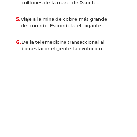
millones de la mano de Rauch,
Englebienne y Woloski
5.
Viaje a la mina de cobre más grande
del mundo: Escondida, el gigante
chileno que exporta US$ 14.000
millones anuales
6.
De la telemedicina transaccional al
bienestar inteligente: la evolución
de doc24 para transformar a las
organizaciones