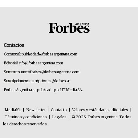
Contactos
Comercial:
publicidad@forbesargentina.com
Editorial:
info@forbesargentina.com
Summit:
summitforbes@forbesargentina.com
Suscripciones:
suscripciones@forbes.ar
Forbes Argentina es publicada por HT Media SA.
MediaKit
|
Newsletter
|
Contacto
|
Valores y estándares editoriales
|
Términos y condiciones
|
Legales
|
© 2026. Forbes Argentina. Todos
los derechos reservados.