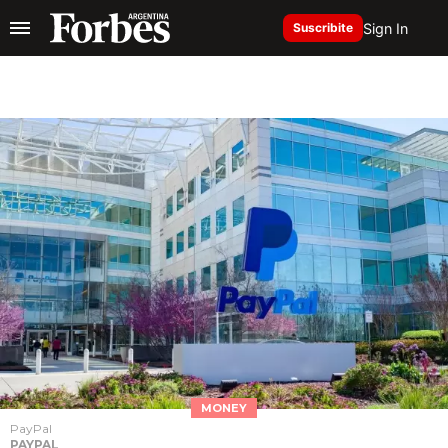
Sign In
Suscribite
MONEY
PayPal
PAYPAL