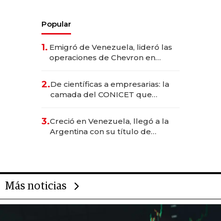
Popular
1.
Emigró de Venezuela, lideró las
operaciones de Chevron en
EE.UU. y hoy es la única mujer
CEO en Vaca Muerta
2.
De científicas a empresarias: la
camada del CONICET que
levantó más de US$ 40 millones
para fundar startups biotech
3.
Creció en Venezuela, llegó a la
Argentina con su título de
abogado y construyó un imperio
gastronómico que revoluciona
las marcas "fast premium"
Más noticias