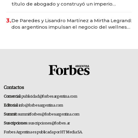
título de abogado y construyó un imperio
gastronómico que revoluciona las marcas "fast
premium"
3.
De Paredes y Lisandro Martínez a Mirtha Legrand:
dos argentinos impulsan el negocio del wellness
deportivo y el cuidado corporal
Contactos
Comercial:
publicidad@forbesargentina.com
Editorial:
info@forbesargentina.com
Summit:
summitforbes@forbesargentina.com
Suscripciones:
suscripciones@forbes.ar
Forbes Argentina es publicada por HT Media SA.