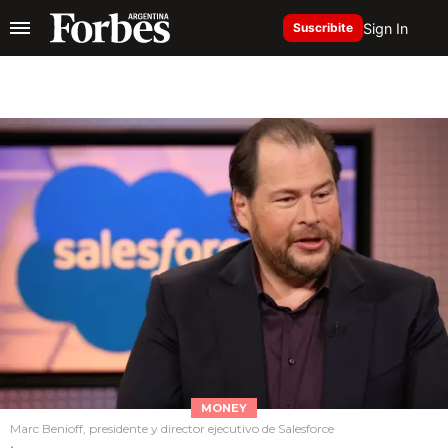
Sign In
Suscribite
MONEY
Marc Benioff, presidente y director ejecutivo de Salesforce
.