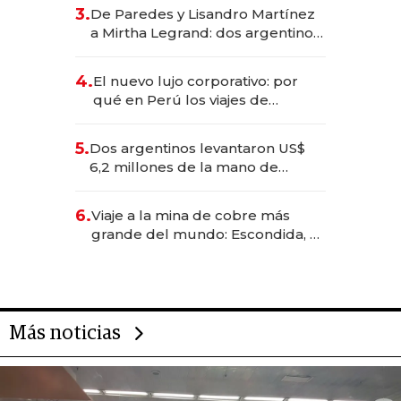
gastronómico que revoluciona
3.
De Paredes y Lisandro Martínez
las marcas "fast premium"
a Mirtha Legrand: dos argentinos
impulsan el negocio del wellness
deportivo y el cuidado corporal
4.
El nuevo lujo corporativo: por
qué en Perú los viajes de
negocios dejan de ser reuniones
para convertirse en experiencias
5.
Dos argentinos levantaron US$
transformadoras
6,2 millones de la mano de
Rauch, Englebienne y Woloski
6.
Viaje a la mina de cobre más
grande del mundo: Escondida, el
gigante chileno que exporta US$
14.000 millones anuales
Más noticias