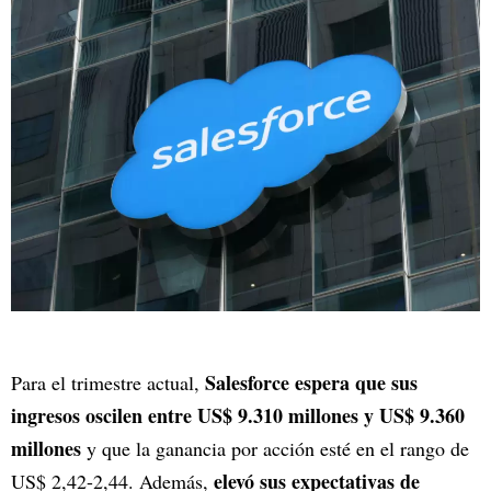
Salesforce espera que sus
Para el trimestre actual,
ingresos oscilen entre US$ 9.310 millones y US$ 9.360
millones
y que la ganancia por acción esté en el rango de
elevó sus expectativas de
US$ 2,42-2,44. Además,