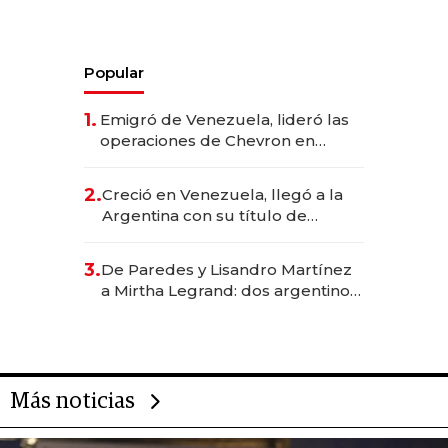
Popular
1.
Emigró de Venezuela, lideró las
operaciones de Chevron en
EE.UU. y hoy es la única mujer
CEO en Vaca Muerta
2.
Creció en Venezuela, llegó a la
Argentina con su título de
abogado y construyó un imperio
gastronómico que revoluciona
3.
De Paredes y Lisandro Martínez
las marcas "fast premium"
a Mirtha Legrand: dos argentinos
impulsan el negocio del wellness
deportivo y el cuidado corporal
Más noticias