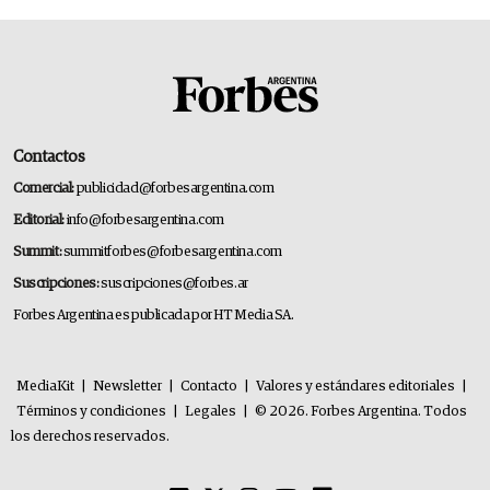
Contactos
Comercial:
publicidad@forbesargentina.com
Editorial:
info@forbesargentina.com
Summit:
summitforbes@forbesargentina.com
Suscripciones:
suscripciones@forbes.ar
Forbes Argentina es publicada por HT Media SA.
MediaKit
|
Newsletter
|
Contacto
|
Valores y estándares editoriales
|
Términos y condiciones
|
Legales
|
© 2026. Forbes Argentina. Todos
los derechos reservados.