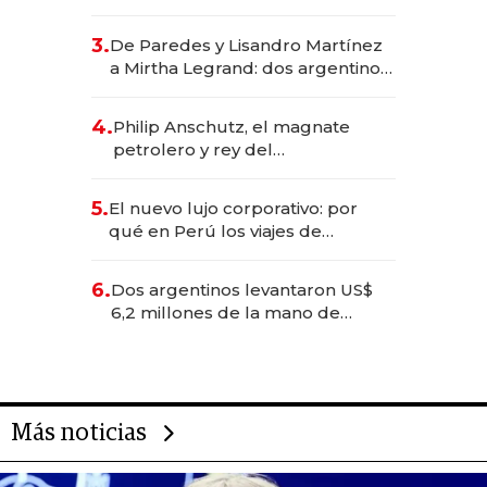
abogado y construyó un imperio
gastronómico que revoluciona
3.
De Paredes y Lisandro Martínez
las marcas "fast premium"
a Mirtha Legrand: dos argentinos
impulsan el negocio del wellness
deportivo y el cuidado corporal
4.
Philip Anschutz, el magnate
petrolero y rey del
entretenimiento que va por la
licitación de Tecnópolis junto a
5.
El nuevo lujo corporativo: por
Fénix
qué en Perú los viajes de
negocios dejan de ser reuniones
para convertirse en experiencias
6.
Dos argentinos levantaron US$
transformadoras
6,2 millones de la mano de
Rauch, Englebienne y Woloski
Más noticias