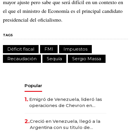
mayor ajuste pero sabe que será difícil en un contexto en
el que el ministro de Economía es el principal candidato
presidencial del oficialismo.
TAGS
Déficit fiscal
FMI
Impuestos
Recaudación
Sequía
Sergio Massa
Popular
1.
Emigró de Venezuela, lideró las
operaciones de Chevron en
EE.UU. y hoy es la única mujer
CEO en Vaca Muerta
2.
Creció en Venezuela, llegó a la
Argentina con su título de