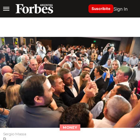
Sign In
Suscribite
MONEY
Sergio Massa
D