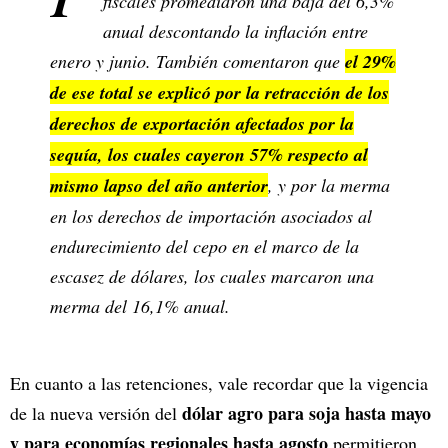
fiscales promediaron una baja del 6,3%
anual descontando la inflación entre
enero y junio. También comentaron que
el 29%
de ese total se explicó por la retracción de los
derechos de exportación afectados por la
sequía, los cuales cayeron 57% respecto al
mismo lapso del año anterior
, y por la merma
en los derechos de importación asociados al
endurecimiento del cepo en el marco de la
escasez de dólares, los cuales marcaron una
merma del 16,1% anual.
En cuanto a las retenciones, vale recordar que la vigencia
dólar agro para soja hasta mayo
de la nueva versión del
y para economías regionales hasta agosto
permitieron