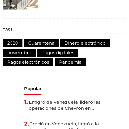
TAGS
2020
Cuarentena
Dinero electrónico
noviembre
Pagos digitales
Pagos electrónicos
Pandemia
Popular
1.
Emigró de Venezuela, lideró las
operaciones de Chevron en
EE.UU. y hoy es la única mujer
CEO en Vaca Muerta
2.
Creció en Venezuela, llegó a la