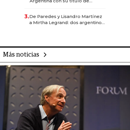
Argentina con su título de
abogado y construyó un imperio
gastronómico que revoluciona
3.
De Paredes y Lisandro Martínez
las marcas "fast premium"
a Mirtha Legrand: dos argentinos
impulsan el negocio del wellness
deportivo y el cuidado corporal
Más noticias