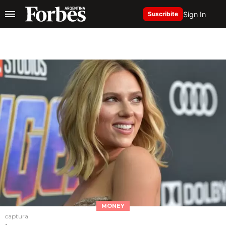
Sign In
Suscribite
MONEY
captura
-