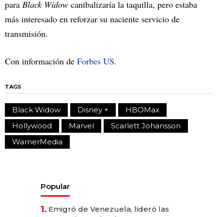
para
Black Widow
canibalizaría la taquilla, pero estaba
más interesado en reforzar su naciente servicio de
transmisión.
Con información de
Forbes US.
TAGS
Black Widow
Disney +
HBOMax
Hollywood
Marvel
Scarlett Johansson
WarnerMedia
Popular
1.
Emigró de Venezuela, lideró las