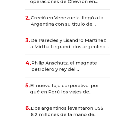
operaciones de Chevron en
EE.UU. y hoy es la única mujer
CEO en Vaca Muerta
2.
Creció en Venezuela, llegó a la
Argentina con su título de
abogado y construyó un imperio
gastronómico que revoluciona
3.
De Paredes y Lisandro Martínez
las marcas "fast premium"
a Mirtha Legrand: dos argentinos
impulsan el negocio del wellness
deportivo y el cuidado corporal
4.
Philip Anschutz, el magnate
petrolero y rey del
entretenimiento que va por la
licitación de Tecnópolis junto a
5.
El nuevo lujo corporativo: por
Fénix
qué en Perú los viajes de
negocios dejan de ser reuniones
para convertirse en experiencias
6.
Dos argentinos levantaron US$
transformadoras
6,2 millones de la mano de
Rauch, Englebienne y Woloski