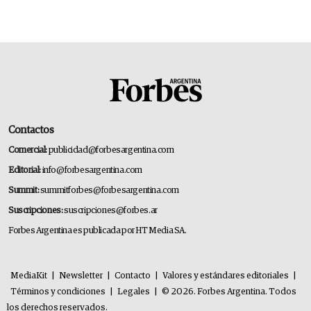
Contactos
Comercial:
publicidad@forbesargentina.com
Editorial:
info@forbesargentina.com
Summit:
summitforbes@forbesargentina.com
Suscripciones:
suscripciones@forbes.ar
Forbes Argentina es publicada por HT Media SA.
MediaKit
|
Newsletter
|
Contacto
|
Valores y estándares editoriales
|
Términos y condiciones
|
Legales
|
© 2026. Forbes Argentina. Todos
los derechos reservados.