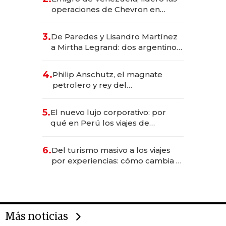
las marcas "fast premium"
operaciones de Chevron en
EE.UU. y hoy es la única mujer
CEO en Vaca Muerta
3.
De Paredes y Lisandro Martínez
a Mirtha Legrand: dos argentinos
impulsan el negocio del wellness
deportivo y el cuidado corporal
4.
Philip Anschutz, el magnate
petrolero y rey del
entretenimiento que va por la
licitación de Tecnópolis junto a
5.
El nuevo lujo corporativo: por
Fénix
qué en Perú los viajes de
negocios dejan de ser reuniones
para convertirse en experiencias
6.
Del turismo masivo a los viajes
transformadoras
por experiencias: cómo cambia el
negocio de la asistencia al viajero
Más noticias