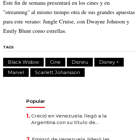
Este fin de semana presentará en los cines y en
"streaming" al mismo tiempo otra de sus grandes apuestas
para este verano: Jungle Cruise, con Dwayne Johnson y
Emily Blunt como estrellas.
TAGS
Black Widow
Cine
Disneu
Disney +
Marvel
Scarlett Johansson
Popular
1.
Creció en Venezuela, llegó a la
Argentina con su título de
abogado y construyó un imperio
gastronómico que revoluciona
2.
Emigró de Venezuela, lideró las