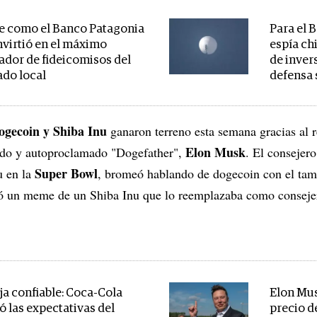
ue como el Banco Patagonia
Para el 
nvirtió en el máximo
espía ch
ador de fideicomisos del
de invers
do local
defensa 
gecoin y Shiba Inu
ganaron terreno esta semana gracias al 
Elon Musk
do y autoproclamado "Dogefather",
. El consejer
Super Bowl
u en la
, bromeó hablando de dogecoin con el tam
ó un meme de un Shiba Inu que lo reemplazaba como consejer
eja confiable: Coca-Cola
Elon Mus
ó las expectativas del
precio d