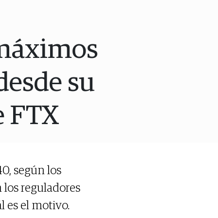
a máximos
desde su
e FTX
40, según los
 los reguladores
 es el motivo.