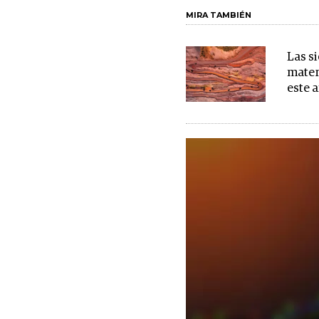
MIRA TAMBIÉN
Las s
mater
este 