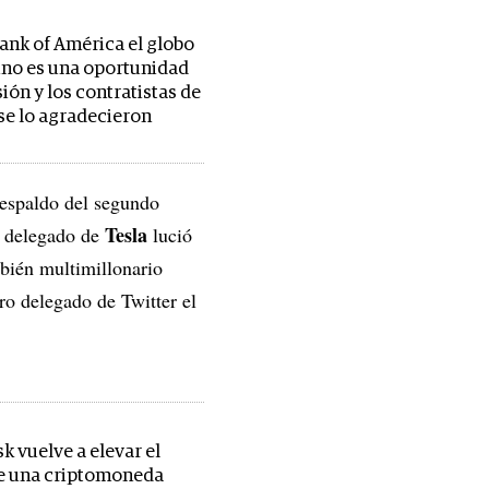
Bank of América el globo
ino es una oportunidad
ión y los contratistas de
se lo agradecieron
respaldo del segundo
Tesla
o delegado de
lució
bién multimillonario
o delegado de Twitter el
k vuelve a elevar el
e una criptomoneda