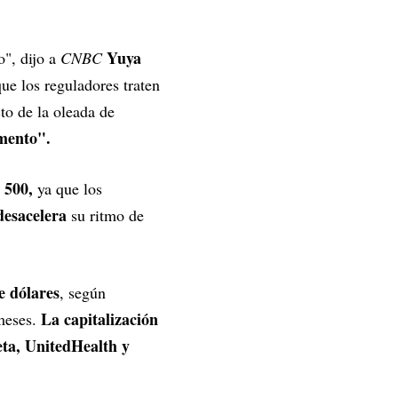
Yuya
o", dijo a
CNBC
ue los reguladores traten
to de la oleada de
umento".
 500,
ya que los
desacelera
su ritmo de
de dólares
, según
La capitalización
 meses.
eta, UnitedHealth y