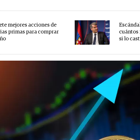
iete mejores acciones de
Escándal
ias primas para comprar
cuántos 
año
si lo ca