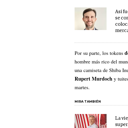
Así f
se co
coloc
merca
do
Por su parte, los tokens
hombre más rico del mun
una camiseta de Shiba In
Rupert Murdoch
y tuite
martes.
MIRA TAMBIÉN
La vi
super