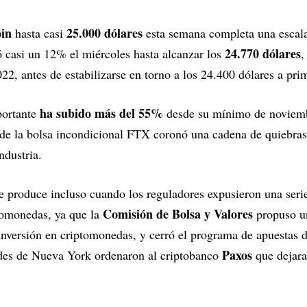
oin
25.000 dólares
hasta casi
esta semana completa una escala
24.770 dólares
ó casi un 12% el miércoles hasta alcanzar los
,
22, antes de estabilizarse en torno a los 24.400 dólares a pri
ha subido más del 55%
portante
desde su mínimo de noviem
de la bolsa incondicional FTX coronó una cadena de quiebras d
ndustria.
e produce incluso cuando los reguladores expusieron una seri
Comisión de Bolsa y Valores
ptomonedas, ya que la
propuso un
 inversión en criptomonedas, y cerró el programa de apuestas 
Paxos
ades de Nueva York ordenaron al criptobanco
que dejara