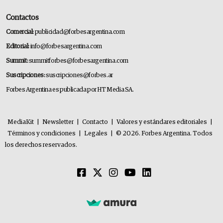
Contactos
Comercial:
publicidad@forbesargentina.com
Editorial:
info@forbesargentina.com
Summit:
summitforbes@forbesargentina.com
Suscripciones:
suscripciones@forbes.ar
Forbes Argentina es publicada por HT Media SA.
MediaKit
|
Newsletter
|
Contacto
|
Valores y estándares editoriales
|
Términos y condiciones
|
Legales
|
© 2026. Forbes Argentina. Todos
los derechos reservados.