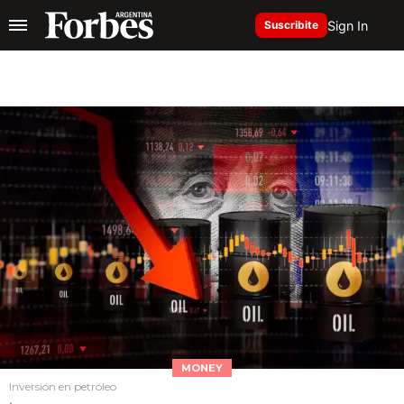
Sign In
Suscribite
MONEY
Inversión en petróleo
.