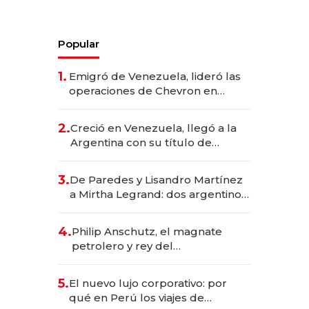
Popular
1.
Emigró de Venezuela, lideró las
operaciones de Chevron en
EE.UU. y hoy es la única mujer
CEO en Vaca Muerta
2.
Creció en Venezuela, llegó a la
Argentina con su título de
abogado y construyó un imperio
gastronómico que revoluciona
3.
De Paredes y Lisandro Martínez
las marcas "fast premium"
a Mirtha Legrand: dos argentinos
impulsan el negocio del wellness
deportivo y el cuidado corporal
4.
Philip Anschutz, el magnate
petrolero y rey del
entretenimiento que va por la
licitación de Tecnópolis junto a
5.
El nuevo lujo corporativo: por
Fénix
qué en Perú los viajes de