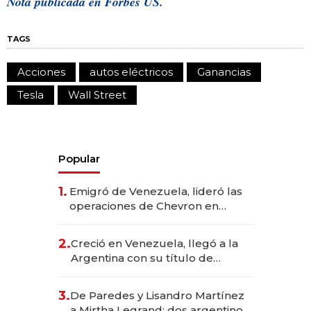
Nota publicada en
Forbes US.
TAGS
Acciones
autos eléctricos
Ganancias
Tesla
Wall Street
Popular
1.
Emigró de Venezuela, lideró las
operaciones de Chevron en
EE.UU. y hoy es la única mujer
CEO en Vaca Muerta
2.
Creció en Venezuela, llegó a la
Argentina con su título de
abogado y construyó un imperio
gastronómico que revoluciona
3.
De Paredes y Lisandro Martínez
las marcas "fast premium"
a Mirtha Legrand: dos argentinos