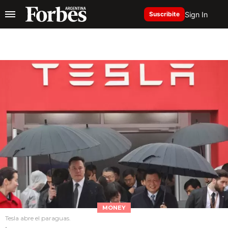
Sign In
Suscribite
MONEY
Tesla abre el paraguas.
.