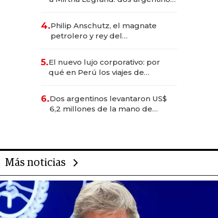
impulsan el negocio del wellness
deportivo y el cuidado corporal
4.
Philip Anschutz, el magnate
petrolero y rey del
entretenimiento que va por la
licitación de Tecnópolis junto a
5.
El nuevo lujo corporativo: por
Fénix
qué en Perú los viajes de
negocios dejan de ser reuniones
para convertirse en experiencias
6.
Dos argentinos levantaron US$
transformadoras
6,2 millones de la mano de
Rauch, Englebienne y Woloski
Más noticias