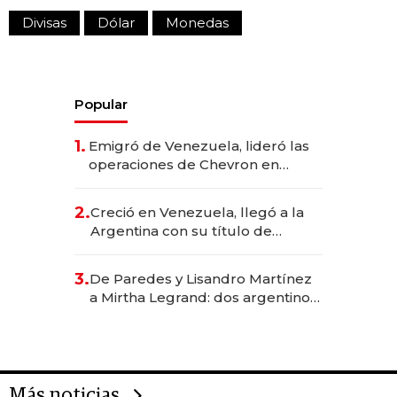
Divisas
Dólar
Monedas
Popular
1.
Emigró de Venezuela, lideró las
operaciones de Chevron en
EE.UU. y hoy es la única mujer
CEO en Vaca Muerta
2.
Creció en Venezuela, llegó a la
Argentina con su título de
abogado y construyó un imperio
gastronómico que revoluciona
3.
De Paredes y Lisandro Martínez
las marcas "fast premium"
a Mirtha Legrand: dos argentinos
impulsan el negocio del wellness
deportivo y el cuidado corporal
Más noticias