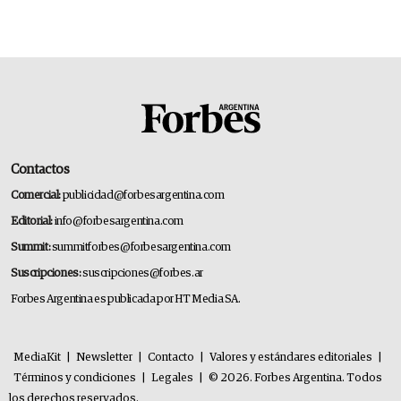
Contactos
Comercial:
publicidad@forbesargentina.com
Editorial:
info@forbesargentina.com
Summit:
summitforbes@forbesargentina.com
Suscripciones:
suscripciones@forbes.ar
Forbes Argentina es publicada por HT Media SA.
MediaKit
|
Newsletter
|
Contacto
|
Valores y estándares editoriales
|
Términos y condiciones
|
Legales
|
© 2026. Forbes Argentina. Todos
los derechos reservados.