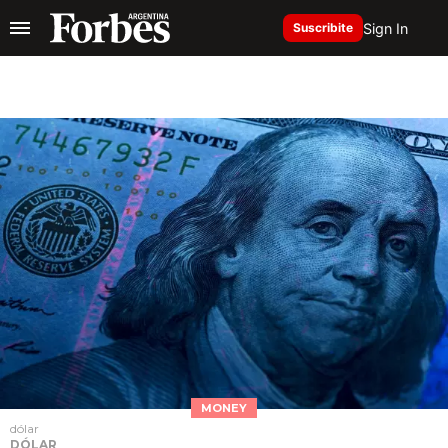
Sign In
Suscribite
MONEY
dólar
DÓLAR