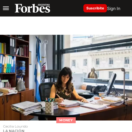
Sign In
Suscribite
MONEY
Cecilia Lourido
LA NACIÓN