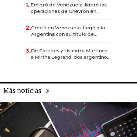
1.
Emigró de Venezuela, lideró las
operaciones de Chevron en
EE.UU. y hoy es la única mujer
CEO en Vaca Muerta
2.
Creció en Venezuela, llegó a la
Argentina con su título de
abogado y construyó un imperio
gastronómico que revoluciona
3.
De Paredes y Lisandro Martínez
las marcas "fast premium"
a Mirtha Legrand: dos argentinos
impulsan el negocio del wellness
deportivo y el cuidado corporal
Más noticias