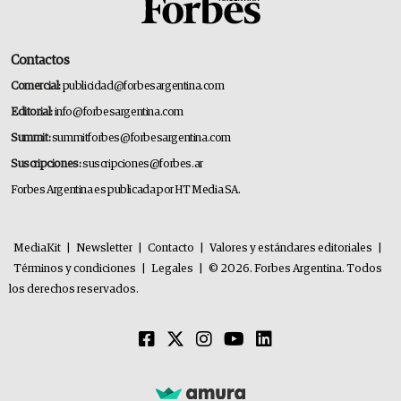
Contactos
Comercial:
publicidad@forbesargentina.com
Editorial:
info@forbesargentina.com
Summit:
summitforbes@forbesargentina.com
Suscripciones:
suscripciones@forbes.ar
Forbes Argentina es publicada por HT Media SA.
MediaKit
|
Newsletter
|
Contacto
|
Valores y estándares editoriales
|
Términos y condiciones
|
Legales
|
© 2026. Forbes Argentina. Todos
los derechos reservados.