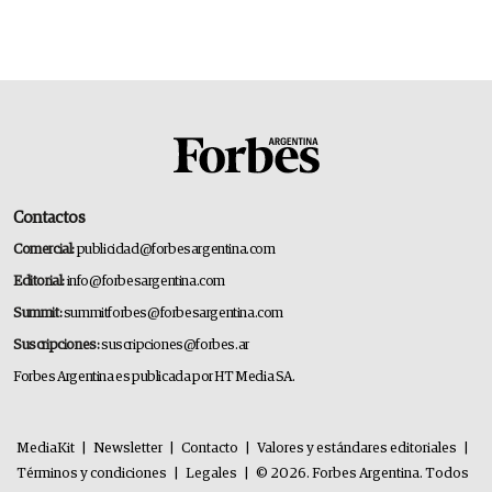
Contactos
Comercial:
publicidad@forbesargentina.com
Editorial:
info@forbesargentina.com
Summit:
summitforbes@forbesargentina.com
Suscripciones:
suscripciones@forbes.ar
Forbes Argentina es publicada por HT Media SA.
MediaKit
|
Newsletter
|
Contacto
|
Valores y estándares editoriales
|
Términos y condiciones
|
Legales
|
© 2026. Forbes Argentina. Todos