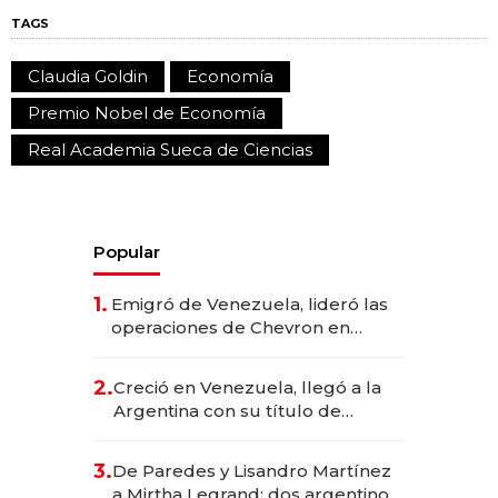
TAGS
Claudia Goldin
Economía
Premio Nobel de Economía
Real Academia Sueca de Ciencias
Popular
1.
Emigró de Venezuela, lideró las
operaciones de Chevron en
EE.UU. y hoy es la única mujer
CEO en Vaca Muerta
2.
Creció en Venezuela, llegó a la
Argentina con su título de
abogado y construyó un imperio
gastronómico que revoluciona
3.
De Paredes y Lisandro Martínez
las marcas "fast premium"
a Mirtha Legrand: dos argentinos