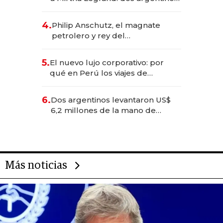
impulsan el negocio del wellness
deportivo y el cuidado corporal
4.
Philip Anschutz, el magnate
petrolero y rey del
entretenimiento que va por la
licitación de Tecnópolis junto a
5.
El nuevo lujo corporativo: por
Fénix
qué en Perú los viajes de
negocios dejan de ser reuniones
para convertirse en experiencias
6.
Dos argentinos levantaron US$
transformadoras
6,2 millones de la mano de
Rauch, Englebienne y Woloski
Más noticias