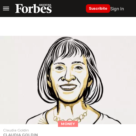
Sign In
Suscribite
MONEY
Claudia Goldin
CLAUDIA GOLDIN