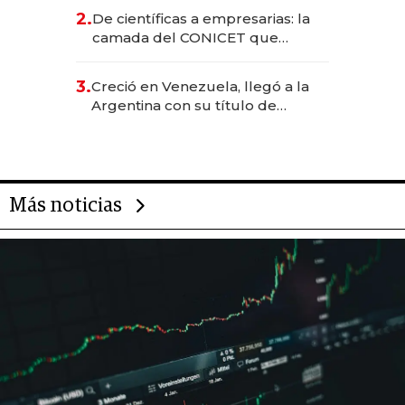
CEO en Vaca Muerta
2.
De científicas a empresarias: la
camada del CONICET que
levantó más de US$ 40 millones
para fundar startups biotech
3.
Creció en Venezuela, llegó a la
Argentina con su título de
abogado y construyó un imperio
gastronómico que revoluciona
las marcas "fast premium"
Más noticias