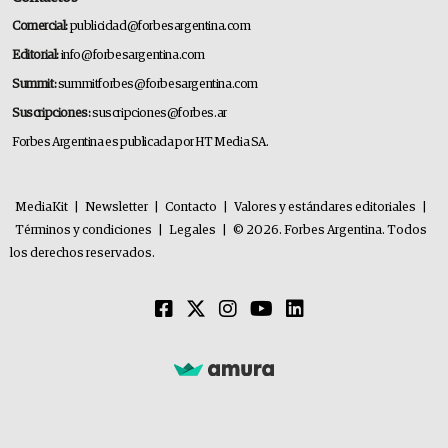
Comercial:
publicidad@forbesargentina.com
Editorial:
info@forbesargentina.com
Summit:
summitforbes@forbesargentina.com
Suscripciones:
suscripciones@forbes.ar
Forbes Argentina es publicada por HT Media SA.
MediaKit
|
Newsletter
|
Contacto
|
Valores y estándares editoriales
|
Términos y condiciones
|
Legales
|
© 2026. Forbes Argentina. Todos
los derechos reservados.