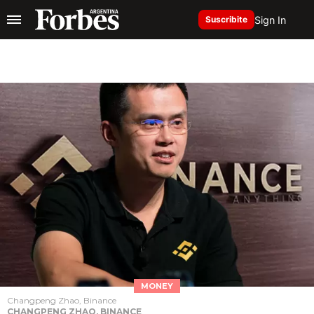
Sign In
Suscribite
MONEY
Changpeng Zhao, Binance
CHANGPENG ZHAO, BINANCE