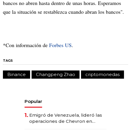
bancos no abren hasta dentro de unas horas. Esperamos
que la situación se restablezca cuando abran los bancos".
*Con información de
Forbes US
.
TAGS
Binance
Changpeng Zhao
criptomonedas
Popular
1.
Emigró de Venezuela, lideró las
operaciones de Chevron en
EE.UU. y hoy es la única mujer