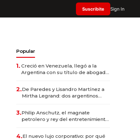
Suscribite
Sign In
Popular
1.
Creció en Venezuela, llegó a la
Argentina con su título de abogado
y construyó un imperio
gastronómico que revoluciona las
2.
De Paredes y Lisandro Martínez a
marcas "fast premium"
Mirtha Legrand: dos argentinos
impulsan el negocio del wellness
deportivo y el cuidado corporal
3.
Philip Anschutz, el magnate
petrolero y rey del entretenimiento
que va por la licitación de
Tecnópolis junto a Fénix
4.
El nuevo lujo corporativo: por qué