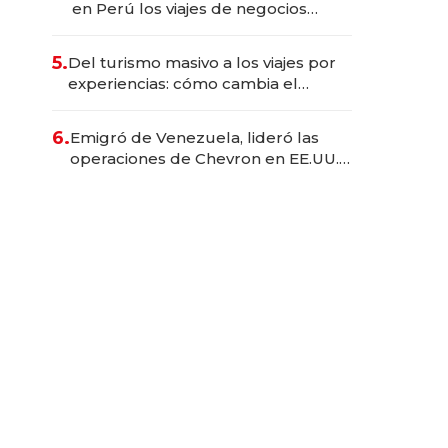
en Perú los viajes de negocios
dejan de ser reuniones para
convertirse en experiencias
5.
Del turismo masivo a los viajes por
transformadoras
experiencias: cómo cambia el
negocio de la asistencia al viajero
6.
Emigró de Venezuela, lideró las
operaciones de Chevron en EE.UU. y
hoy es la única mujer CEO en Vaca
Muerta