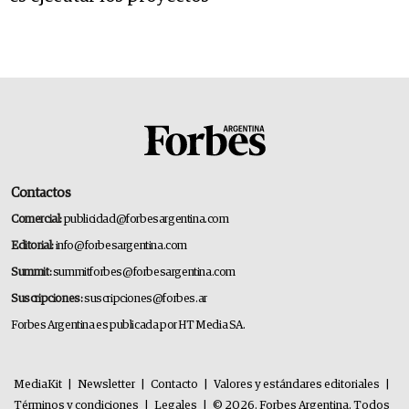
Contactos
Comercial:
publicidad@forbesargentina.com
Editorial:
info@forbesargentina.com
Summit:
summitforbes@forbesargentina.com
Suscripciones:
suscripciones@forbes.ar
Forbes Argentina es publicada por HT Media SA.
MediaKit
|
Newsletter
|
Contacto
|
Valores y estándares editoriales
|
Términos y condiciones
|
Legales
|
© 2026. Forbes Argentina. Todos