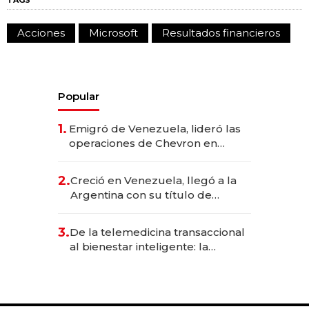
Acciones
Microsoft
Resultados financieros
Popular
1.
Emigró de Venezuela, lideró las
operaciones de Chevron en
EE.UU. y hoy es la única mujer
CEO en Vaca Muerta
2.
Creció en Venezuela, llegó a la
Argentina con su título de
abogado y construyó un imperio
gastronómico que revoluciona
3.
De la telemedicina transaccional
las marcas "fast premium"
al bienestar inteligente: la
evolución de doc24 para
transformar a las organizaciones