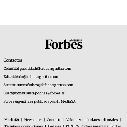
Contactos
Comercial:
publicidad@forbesargentina.com
Editorial:
info@forbesargentina.com
Summit:
summitforbes@forbesargentina.com
Suscripciones:
suscripciones@forbes.ar
Forbes Argentina es publicada por HT Media SA.
MediaKit
|
Newsletter
|
Contacto
|
Valores y estándares editoriales
|
Términos y condiciones
|
Legales
|
© 2026. Forbes Argentina. Todos