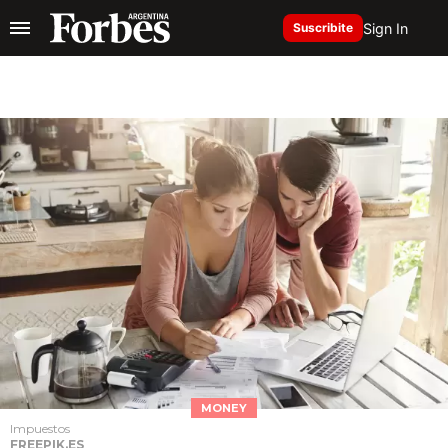
Sign In
Suscribite
MONEY
Impuestos
FREEPIK.ES