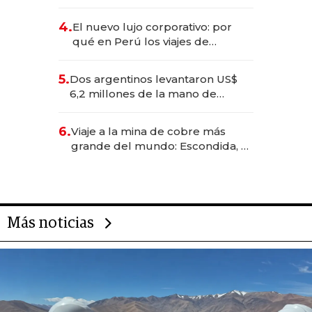
impulsan el negocio del wellness
deportivo y el cuidado corporal
4.
El nuevo lujo corporativo: por
qué en Perú los viajes de
negocios dejan de ser reuniones
para convertirse en experiencias
5.
Dos argentinos levantaron US$
transformadoras
6,2 millones de la mano de
Rauch, Englebienne y Woloski
6.
Viaje a la mina de cobre más
grande del mundo: Escondida, el
gigante chileno que exporta US$
14.000 millones anuales
Más noticias