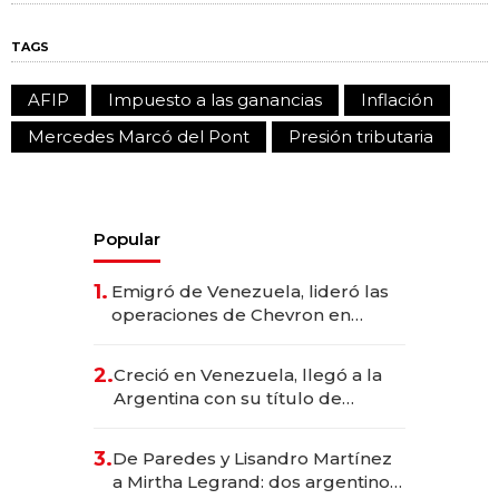
TAGS
AFIP
Impuesto a las ganancias
Inflación
Mercedes Marcó del Pont
Presión tributaria
Popular
1.
Emigró de Venezuela, lideró las
operaciones de Chevron en
EE.UU. y hoy es la única mujer
CEO en Vaca Muerta
2.
Creció en Venezuela, llegó a la
Argentina con su título de
abogado y construyó un imperio
gastronómico que revoluciona
3.
De Paredes y Lisandro Martínez
las marcas "fast premium"
a Mirtha Legrand: dos argentinos