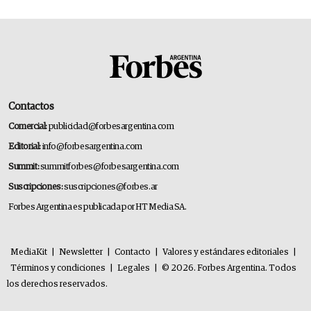
Contactos
Comercial:
publicidad@forbesargentina.com
Editorial:
info@forbesargentina.com
Summit:
summitforbes@forbesargentina.com
Suscripciones:
suscripciones@forbes.ar
Forbes Argentina es publicada por HT Media SA.
MediaKit
|
Newsletter
|
Contacto
|
Valores y estándares editoriales
|
Términos y condiciones
|
Legales
|
© 2026. Forbes Argentina. Todos
los derechos reservados.