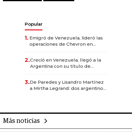
Popular
1.
Emigró de Venezuela, lideró las
operaciones de Chevron en
EE.UU. y hoy es la única mujer
CEO en Vaca Muerta
2.
Creció en Venezuela, llegó a la
Argentina con su título de
abogado y construyó un imperio
gastronómico que revoluciona
3.
De Paredes y Lisandro Martínez
las marcas "fast premium"
a Mirtha Legrand: dos argentinos
impulsan el negocio del wellness
deportivo y el cuidado corporal
Más noticias