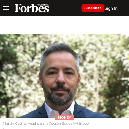
Sign In
Suscribite
MONEY
Martín Castro, Head para la Región Sur de Whirlpool.
.