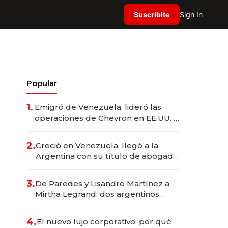
Suscribite
Sign In
Popular
1.
Emigró de Venezuela, lideró las
operaciones de Chevron en EE.UU. y
hoy es la única mujer CEO en Vaca
Muerta
2.
Creció en Venezuela, llegó a la
Argentina con su título de abogado
y construyó un imperio
gastronómico que revoluciona las
3.
De Paredes y Lisandro Martínez a
marcas "fast premium"
Mirtha Legrand: dos argentinos
impulsan el negocio del wellness
deportivo y el cuidado corporal
4.
El nuevo lujo corporativo: por qué