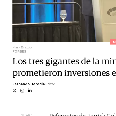
M
Mark Bristow
FORBES
Los tres gigantes de la m
prometieron inversiones e
Fernando Heredia
Editor
SHARE