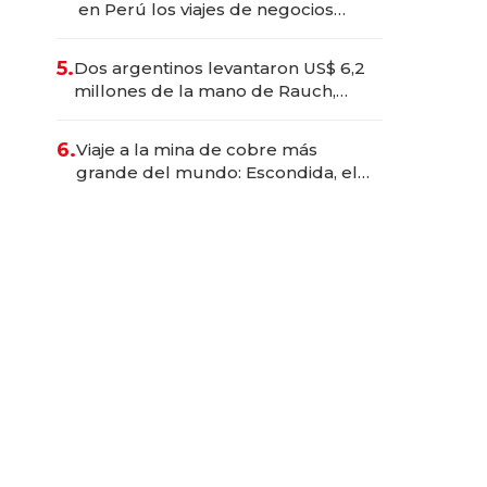
en Perú los viajes de negocios
dejan de ser reuniones para
convertirse en experiencias
5.
Dos argentinos levantaron US$ 6,2
transformadoras
millones de la mano de Rauch,
Englebienne y Woloski
6.
Viaje a la mina de cobre más
grande del mundo: Escondida, el
gigante chileno que exporta US$
14.000 millones anuales