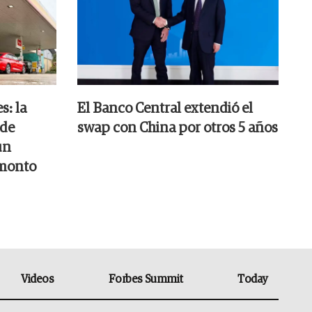
s: la
El Banco Central extendió el
 de
swap con China por otros 5 años
un
 monto
Videos
Forbes Summit
Today