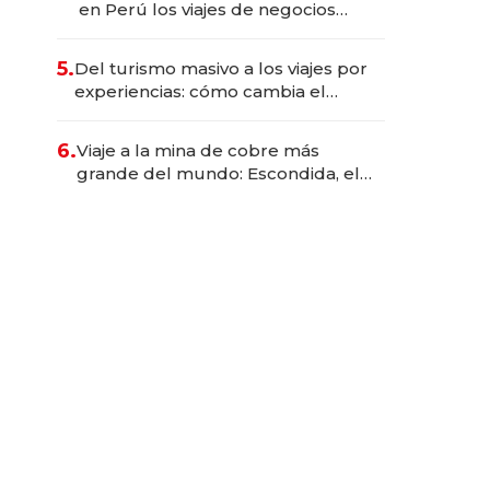
en Perú los viajes de negocios
dejan de ser reuniones para
convertirse en experiencias
5.
Del turismo masivo a los viajes por
transformadoras
experiencias: cómo cambia el
negocio de la asistencia al viajero
6.
Viaje a la mina de cobre más
grande del mundo: Escondida, el
gigante chileno que exporta US$
14.000 millones anuales