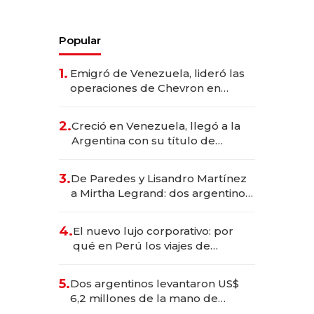
Popular
1.
Emigró de Venezuela, lideró las
operaciones de Chevron en
EE.UU. y hoy es la única mujer
CEO en Vaca Muerta
2.
Creció en Venezuela, llegó a la
Argentina con su título de
abogado y construyó un imperio
gastronómico que revoluciona
3.
De Paredes y Lisandro Martínez
las marcas "fast premium"
a Mirtha Legrand: dos argentinos
impulsan el negocio del wellness
deportivo y el cuidado corporal
4.
El nuevo lujo corporativo: por
qué en Perú los viajes de
negocios dejan de ser reuniones
para convertirse en experiencias
5.
Dos argentinos levantaron US$
transformadoras
6,2 millones de la mano de
Rauch, Englebienne y Woloski