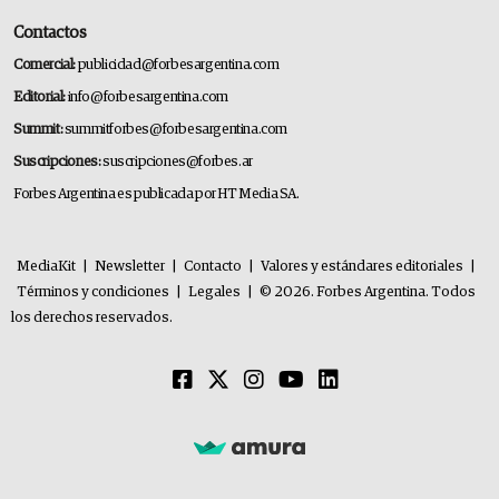
Contactos
Comercial:
publicidad@forbesargentina.com
Editorial:
info@forbesargentina.com
Summit:
summitforbes@forbesargentina.com
Suscripciones:
suscripciones@forbes.ar
Forbes Argentina es publicada por HT Media SA.
MediaKit
|
Newsletter
|
Contacto
|
Valores y estándares editoriales
|
Términos y condiciones
|
Legales
|
© 2026. Forbes Argentina. Todos
los derechos reservados.