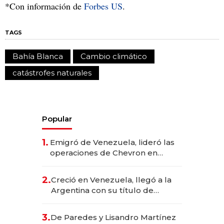
*Con información de
Forbes US
.
TAGS
Bahía Blanca
Cambio climático
catástrofes naturales
Popular
1.
Emigró de Venezuela, lideró las
operaciones de Chevron en
EE.UU. y hoy es la única mujer
CEO en Vaca Muerta
2.
Creció en Venezuela, llegó a la
Argentina con su título de
abogado y construyó un imperio
gastronómico que revoluciona
3.
De Paredes y Lisandro Martínez
las marcas "fast premium"