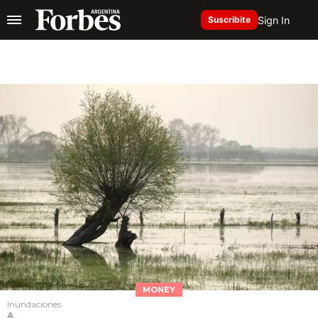
Sign In
Suscribite
MONEY
Inundaciones
A