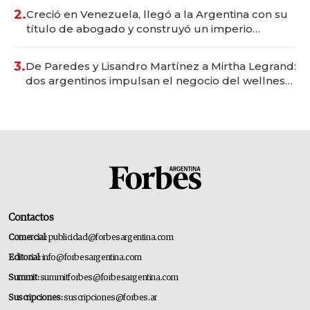
2.
Creció en Venezuela, llegó a la Argentina con su
título de abogado y construyó un imperio
gastronómico que revoluciona las marcas "fast
premium"
3.
De Paredes y Lisandro Martínez a Mirtha Legrand:
dos argentinos impulsan el negocio del wellness
deportivo y el cuidado corporal
Contactos
Comercial:
publicidad@forbesargentina.com
Editorial:
info@forbesargentina.com
Summit:
summitforbes@forbesargentina.com
Suscripciones:
suscripciones@forbes.ar