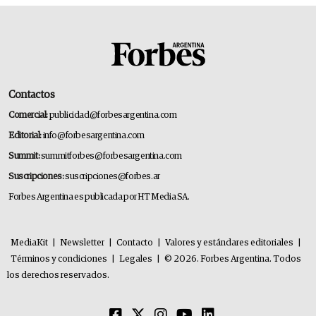
Contactos
Comercial:
publicidad@forbesargentina.com
Editorial:
info@forbesargentina.com
Summit:
summitforbes@forbesargentina.com
Suscripciones:
suscripciones@forbes.ar
Forbes Argentina es publicada por HT Media SA.
MediaKit
|
Newsletter
|
Contacto
|
Valores y estándares editoriales
|
Términos y condiciones
|
Legales
|
© 2026. Forbes Argentina. Todos
los derechos reservados.