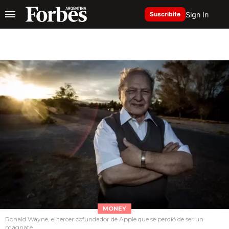
Sign In
Suscribite
MONEY
Ronald Wayne, el tercer cofundador de Apple que se perdió de ser un
magnate