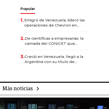
Popular
1.
Emigró de Venezuela, lideró las
operaciones de Chevron en
EE.UU. y hoy es la única mujer
CEO en Vaca Muerta
2.
De científicas a empresarias: la
camada del CONICET que
levantó más de US$ 40 millones
para fundar startups biotech
3.
Creció en Venezuela, llegó a la
Argentina con su título de
abogado y construyó un imperio
gastronómico que revoluciona
las marcas "fast premium"
Más noticias