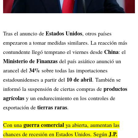
Estados Unidos
Tras el anuncio de
, otros países
empezaron a tomar medidas similares. La reacción más
China
contundente llegó temprano el viernes desde
: el
Ministerio de Finanzas
del país asiático anunció un
34%
arancel del
sobre todas las importaciones
10 de abril
estadounidenses a partir del
. También se
productos
informó la suspensión de ciertas compras de
agrícolas
y un endurecimiento en los controles de
tierras raras
exportación de
.
guerra comercial
Con una
ya abierta, aumentan las
J.P.
chances de recesión en Estados Unidos. Según