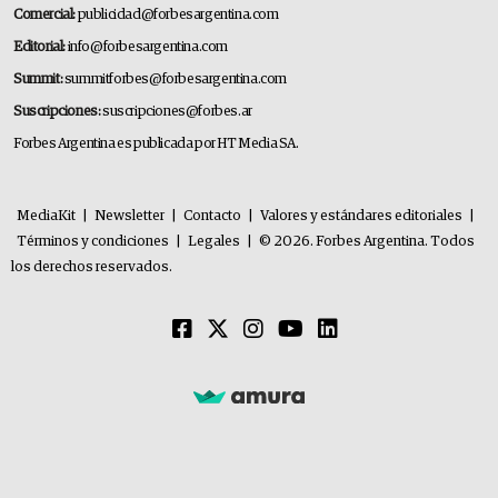
Comercial:
publicidad@forbesargentina.com
Editorial:
info@forbesargentina.com
Summit:
summitforbes@forbesargentina.com
Suscripciones:
suscripciones@forbes.ar
Forbes Argentina es publicada por HT Media SA.
MediaKit
|
Newsletter
|
Contacto
|
Valores y estándares editoriales
|
Términos y condiciones
|
Legales
|
© 2026. Forbes Argentina. Todos
los derechos reservados.