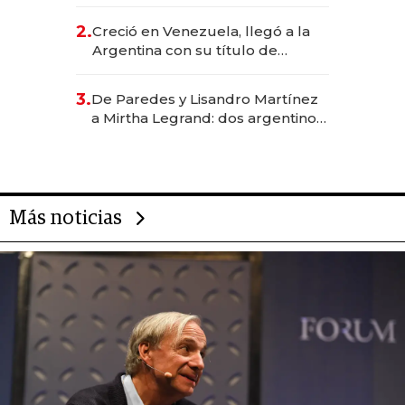
EE.UU. y hoy es la única mujer
CEO en Vaca Muerta
2.
Creció en Venezuela, llegó a la
Argentina con su título de
abogado y construyó un imperio
gastronómico que revoluciona
3.
De Paredes y Lisandro Martínez
las marcas "fast premium"
a Mirtha Legrand: dos argentinos
impulsan el negocio del wellness
deportivo y el cuidado corporal
Más noticias