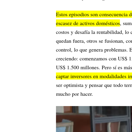
Estos episodios son consecuencia d
escasez de activos domésticos
, sum
costos y desafía la rentabilidad, l
quedan fuera, otros se fusionan, c
control, lo que genera problemas. 
creciendo: comenzamos con US$ 1.0
US$ 1.500 millones. Pero sí es más 
captar inversores en modalidades ir
ser optimista y pensar que todo te
mucho por hacer.