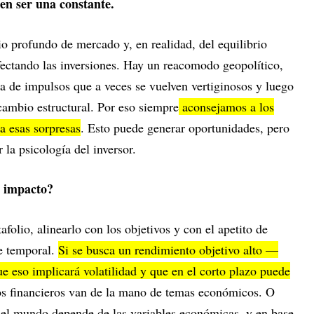
en ser una constante.
o profundo de mercado y, en realidad, del equilibrio
ectando las inversiones. Hay un reacomodo geopolítico,
ia de impulsos que a veces se vuelven vertiginosos y luego
ambio estructural. Por eso siempre
aconsejamos a los
ra esas sorpresas
. Esto puede generar oportunidades, pero
 la psicología del inversor.
e impacto?
afolio, alinearlo con los objetivos y con el apetito de
te temporal.
Si se busca un rendimiento objetivo alto —
eso implicará volatilidad y que en el corto plazo puede
os financieros van de la mano de temas económicos. O
y el mundo depende de las variables económicas, y en base