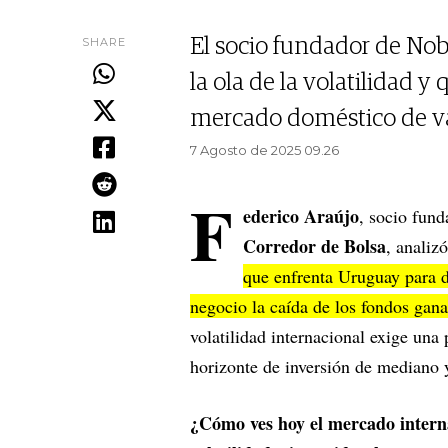
SHARE
El socio fundador de Nobi
la ola de la volatilidad y
mercado doméstico de v
7 Agosto de 2025 09.26
F
ederico Araújo
, socio fun
Corredor de Bolsa
, analiz
que enfrenta Uruguay para d
negocio la caída de los fondos gana
volatilidad internacional exige una
horizonte de inversión de mediano 
¿Cómo ves hoy el mercado interna