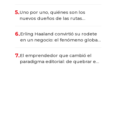
mentorías de Guillermo Rauch
para construir los próximos
5.
Uno por uno, quiénes son los
unicornios
nuevos dueños de las rutas
argentinas
6.
Erling Haaland convirtió su rodete
en un negocio: el fenómeno global
de su asociación con Bon Dep y la
marca Kknekki
7.
El emprendedor que cambió el
paradigma editorial: de quebrar en
2001 a facturar 8,5 millones de
euros con el "Airbnb de los libros"