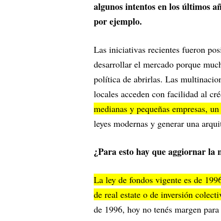
algunos intentos en los últimos a
por ejemplo.
Las iniciativas recientes fueron pos
desarrollar el mercado porque much
política de abrirlas. Las multinacio
locales acceden con facilidad al cr
medianas y pequeñas empresas, un
leyes modernas y generar una arqu
¿Para esto hay que aggiornar la
La ley de fondos vigente es de 1996
de real estate o de inversión colec
de 1996, hoy no tenés margen para