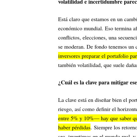
volatilidad e incertidumbre parec
Está claro que estamos en un cambi
económico mundial. Eso termina af
conflictos, elecciones, una secuenc
se moderan. De fondo tenemos un c
inversores preparar el portafolio pa
también volatilidad, que suele dañar
¿Cuál es la clave para mitigar es
La clave está en diseñar bien el port
riesgo, así como definir el horizon
entre 5% y 10%— hay que saber que 
haber pérdidas
. Siempre los retorn
sea, invertimos en el mundo real, 