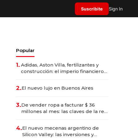
Suscribite
Sign In
Popular
1.
Adidas, Aston Villa, fertilizantes y
construcción: el imperio financiero
de Nassef Sawiris, el empresario
más rico de Egipto
2.
El nuevo lujo en Buenos Aires
3.
De vender ropa a facturar $ 36
millones al mes: las claves de la red
que conecta a 900 emprendedoras
4.
El nuevo mecenas argentino de
Silicon Valley: las inversiones y