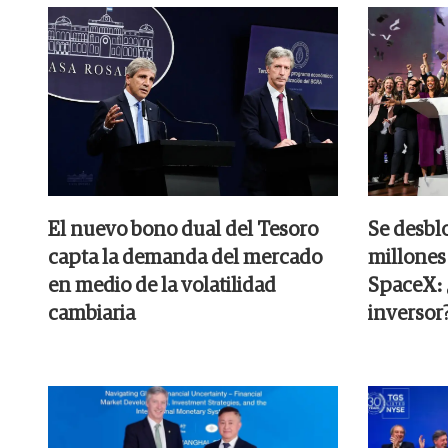
El nuevo bono dual del Tesoro
Se desbl
capta la demanda del mercado
millones
en medio de la volatilidad
SpaceX: ¿
cambiaria
inversor