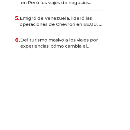
en Perú los viajes de negocios
dejan de ser reuniones para
convertirse en experiencias
5.
Emigró de Venezuela, lideró las
transformadoras
operaciones de Chevron en EE.UU. y
hoy es la única mujer CEO en Vaca
Muerta
6.
Del turismo masivo a los viajes por
experiencias: cómo cambia el
negocio de la asistencia al viajero