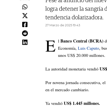
Pese al anuncio del nuev
logra detener la sangría 
tendencia dolarizadora.
27 Marzo de 2025 19.43
E
Banco Central (BCRA)
l
de
Economía,
Luis Caputo
, bu
unos US$ 20.000 millones.
US$
La autoridad monetaria vendió
Por novena jornada consecutiva, e
en el mercado cambiario.
US$ 1.445 millones.
Ya vendió