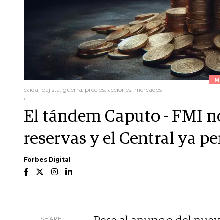
M
caida, bajista, guerra, precios, acciones, mercados
.
El tándem Caputo - FMI no
reservas y el Central ya p
Forbes Digital
SHARE