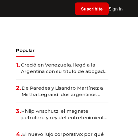
Suscribite
Sign In
Popular
1.
Creció en Venezuela, llegó a la
Argentina con su título de abogado
y construyó un imperio
gastronómico que revoluciona las
2.
De Paredes y Lisandro Martínez a
marcas "fast premium"
Mirtha Legrand: dos argentinos
impulsan el negocio del wellness
deportivo y el cuidado corporal
3.
Philip Anschutz, el magnate
petrolero y rey del entretenimiento
que va por la licitación de
Tecnópolis junto a Fénix
4.
El nuevo lujo corporativo: por qué