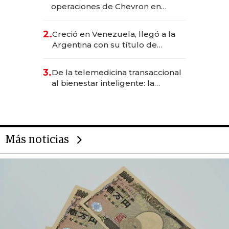
operaciones de Chevron en
EE.UU. y hoy es la única mujer
CEO en Vaca Muerta
2.
Creció en Venezuela, llegó a la
Argentina con su título de
abogado y construyó un imperio
gastronómico que revoluciona
3.
De la telemedicina transaccional
las marcas "fast premium"
al bienestar inteligente: la
evolución de doc24 para
transformar a las organizaciones
Más noticias