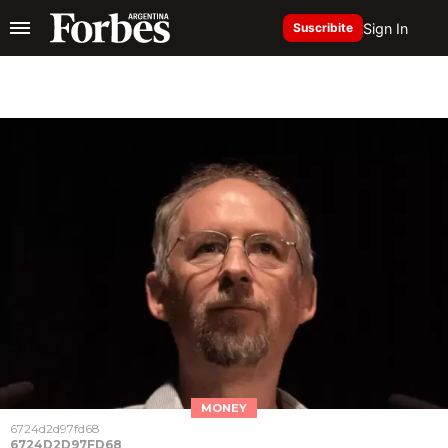
Sign In
Suscribite
MONEY
6724d2d97fd68
6724D2D97FD68