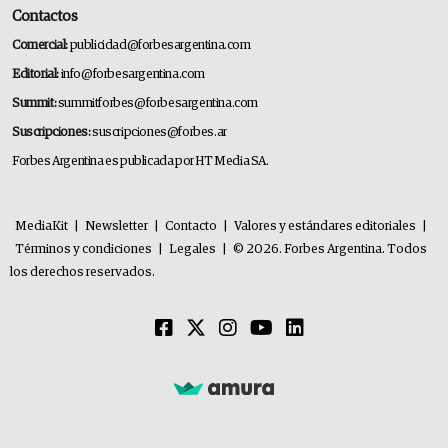
Contactos
Comercial:
publicidad@forbesargentina.com
Editorial:
info@forbesargentina.com
Summit:
summitforbes@forbesargentina.com
Suscripciones:
suscripciones@forbes.ar
Forbes Argentina es publicada por HT Media SA.
MediaKit
|
Newsletter
|
Contacto
|
Valores y estándares editoriales
|
Términos y condiciones
|
Legales
|
© 2026. Forbes Argentina. Todos
los derechos reservados.