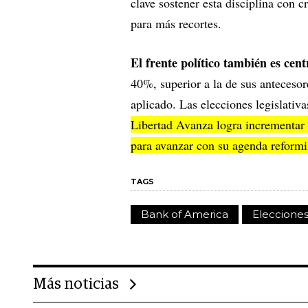
clave sostener esta disciplina con 
para más recortes.
El frente político también es cen
40%, superior a la de sus antecesore
aplicado. Las elecciones legislativa
Libertad Avanza logra incrementar 
para avanzar con su agenda reformi
TAGS
Bank of America
Eleccione
Más noticias