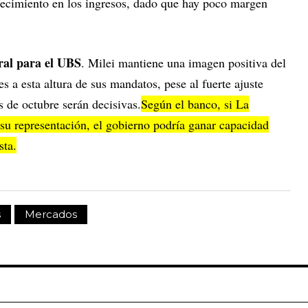
crecimiento en los ingresos, dado que hay poco margen
tral para el UBS
. Milei mantiene una imagen positiva del
s a esta altura de sus mandatos, pese al fuerte ajuste
s de octubre serán decisivas.
Según el banco, si La
su representación, el gobierno podría ganar capacidad
sta.
s
Mercados