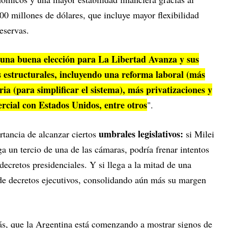
0 millones de dólares, que incluye mayor flexibilidad
eservas.
una buena elección para La Libertad Avanza y sus
s estructurales, incluyendo una reforma laboral (más
ria (para simplificar el sistema), más privatizaciones y
rcial con Estados Unidos, entre otros
".
umbrales legislativos:
rtancia de alcanzar ciertos
si Milei
ga un tercio de una de las cámaras, podría frenar intentos
 decretos presidenciales. Y si llega a la mitad de una
de decretos ejecutivos, consolidando aún más su margen
ás, que la Argentina está comenzando a mostrar signos de