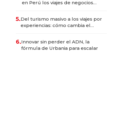
en Perú los viajes de negocios
dejan de ser reuniones para
convertirse en experiencias
5.
Del turismo masivo a los viajes por
transformadoras
experiencias: cómo cambia el
negocio de la asistencia al viajero
6.
Innovar sin perder el ADN, la
fórmula de Urbania para escalar