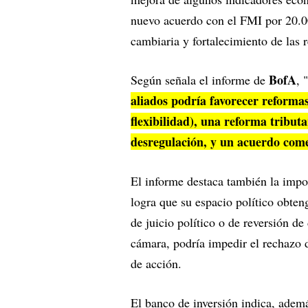
nuevo acuerdo con el FMI por 20.00
cambiaria y fortalecimiento de las r
BofA
Según señala el informe de
, "
aliados podría favorecer reforma
flexibilidad), una reforma tributa
desregulación, y un acuerdo come
El informe destaca también la impo
logra que su espacio político obten
de juicio político o de reversión de
cámara, podría impedir el rechazo 
de acción.
El banco de inversión indica, adem