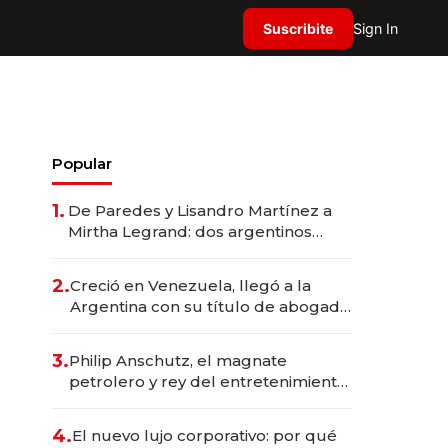
Suscribite
Sign In
Popular
1.
De Paredes y Lisandro Martínez a
Mirtha Legrand: dos argentinos
impulsan el negocio del wellness
deportivo y el cuidado corporal
2.
Creció en Venezuela, llegó a la
Argentina con su título de abogado
y construyó un imperio
gastronómico que revoluciona las
3.
Philip Anschutz, el magnate
marcas "fast premium"
petrolero y rey del entretenimiento
que va por la licitación de
Tecnópolis junto a Fénix
4.
El nuevo lujo corporativo: por qué