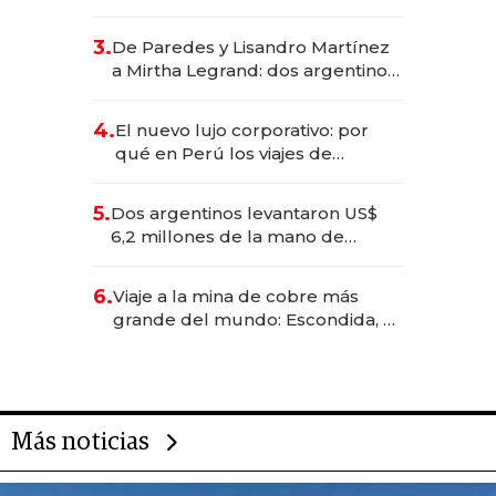
abogado y construyó un imperio
gastronómico que revoluciona
3.
De Paredes y Lisandro Martínez
las marcas "fast premium"
a Mirtha Legrand: dos argentinos
impulsan el negocio del wellness
deportivo y el cuidado corporal
4.
El nuevo lujo corporativo: por
qué en Perú los viajes de
negocios dejan de ser reuniones
para convertirse en experiencias
5.
Dos argentinos levantaron US$
transformadoras
6,2 millones de la mano de
Rauch, Englebienne y Woloski
6.
Viaje a la mina de cobre más
grande del mundo: Escondida, el
gigante chileno que exporta US$
14.000 millones anuales
Más noticias