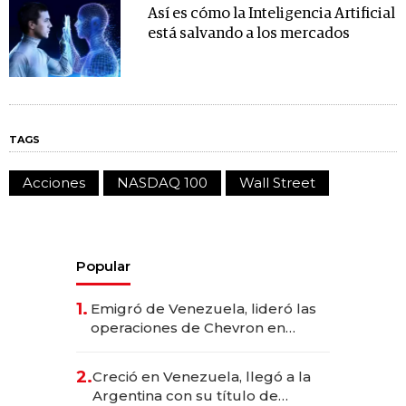
Así es cómo la Inteligencia Artificial
está salvando a los mercados
TAGS
Acciones
NASDAQ 100
Wall Street
Popular
1.
Emigró de Venezuela, lideró las
operaciones de Chevron en
EE.UU. y hoy es la única mujer
CEO en Vaca Muerta
2.
Creció en Venezuela, llegó a la
Argentina con su título de