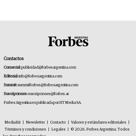
Contactos
Comercial:
publicidad@forbesargentina.com
Editorial:
info@forbesargentina.com
Summit:
summitforbes@forbesargentina.com
Suscripciones:
suscripciones@forbes.ar
Forbes Argentina es publicada por HT Media SA.
MediaKit
|
Newsletter
|
Contacto
|
Valores y estándares editoriales
|
Términos y condiciones
|
Legales
|
© 2026. Forbes Argentina. Todos