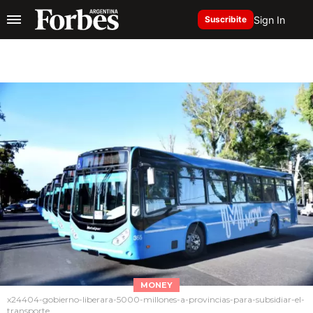
Sign In
Suscribite
MONEY
x24404-gobierno-liberara-5000-millones-a-provincias-para-subsidiar-el-
transporte