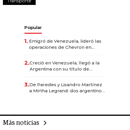
Transporte
Popular
1.
Emigró de Venezuela, lideró las
operaciones de Chevron en
EE.UU. y hoy es la única mujer
CEO en Vaca Muerta
2.
Creció en Venezuela, llegó a la
Argentina con su título de
abogado y construyó un imperio
gastronómico que revoluciona
3.
De Paredes y Lisandro Martínez
las marcas "fast premium"
a Mirtha Legrand: dos argentinos
impulsan el negocio del wellness
deportivo y el cuidado corporal
Más noticias