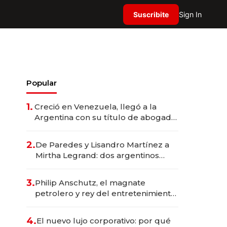
Suscribite
Sign In
Popular
1.
Creció en Venezuela, llegó a la
Argentina con su título de abogado
y construyó un imperio
gastronómico que revoluciona las
2.
De Paredes y Lisandro Martínez a
marcas "fast premium"
Mirtha Legrand: dos argentinos
impulsan el negocio del wellness
deportivo y el cuidado corporal
3.
Philip Anschutz, el magnate
petrolero y rey del entretenimiento
que va por la licitación de
Tecnópolis junto a Fénix
4.
El nuevo lujo corporativo: por qué