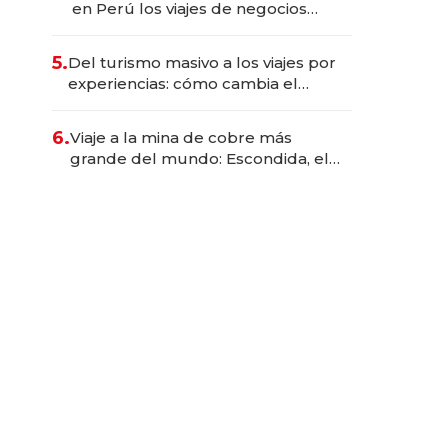
en Perú los viajes de negocios
dejan de ser reuniones para
convertirse en experiencias
5.
Del turismo masivo a los viajes por
transformadoras
experiencias: cómo cambia el
negocio de la asistencia al viajero
6.
Viaje a la mina de cobre más
grande del mundo: Escondida, el
gigante chileno que exporta US$
14.000 millones anuales