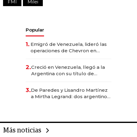
FMI
Milei
Popular
1.
Emigró de Venezuela, lideró las
operaciones de Chevron en
EE.UU. y hoy es la única mujer
CEO en Vaca Muerta
2.
Creció en Venezuela, llegó a la
Argentina con su título de
abogado y construyó un imperio
gastronómico que revoluciona
3.
De Paredes y Lisandro Martínez
las marcas "fast premium"
a Mirtha Legrand: dos argentinos
impulsan el negocio del wellness
deportivo y el cuidado corporal
Más noticias