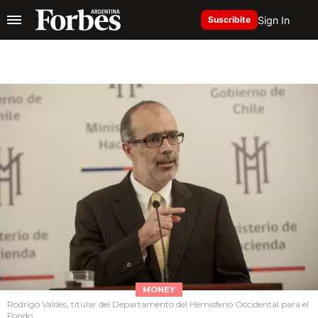
Sign In
Suscribite
MONEY
Rodrigo Valdes, titular del Departamento del Hemisferio Occidental para el
Fondo