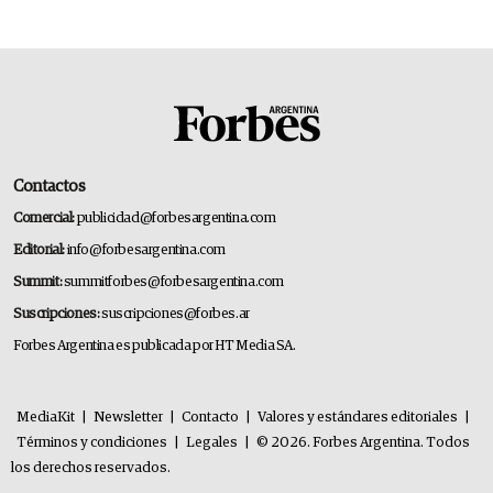
Contactos
Comercial:
publicidad@forbesargentina.com
Editorial:
info@forbesargentina.com
Summit:
summitforbes@forbesargentina.com
Suscripciones:
suscripciones@forbes.ar
Forbes Argentina es publicada por HT Media SA.
MediaKit
|
Newsletter
|
Contacto
|
Valores y estándares editoriales
|
Términos y condiciones
|
Legales
|
© 2026. Forbes Argentina. Todos
los derechos reservados.