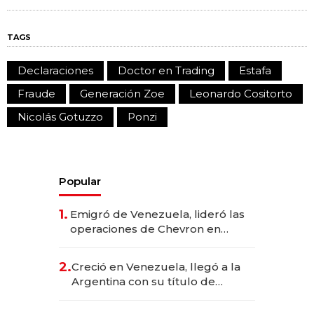
TAGS
Declaraciones
Doctor en Trading
Estafa
Fraude
Generación Zoe
Leonardo Cositorto
Nicolás Gotuzzo
Ponzi
Popular
1.
Emigró de Venezuela, lideró las
operaciones de Chevron en
EE.UU. y hoy es la única mujer
CEO en Vaca Muerta
2.
Creció en Venezuela, llegó a la
Argentina con su título de
abogado y construyó un imperio
gastronómico que revoluciona