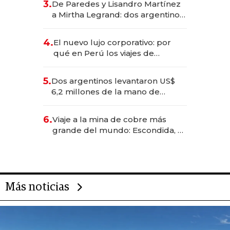
3.
De Paredes y Lisandro Martínez
las marcas "fast premium"
a Mirtha Legrand: dos argentinos
impulsan el negocio del wellness
deportivo y el cuidado corporal
4.
El nuevo lujo corporativo: por
qué en Perú los viajes de
negocios dejan de ser reuniones
para convertirse en experiencias
5.
Dos argentinos levantaron US$
transformadoras
6,2 millones de la mano de
Rauch, Englebienne y Woloski
6.
Viaje a la mina de cobre más
grande del mundo: Escondida, el
gigante chileno que exporta US$
14.000 millones anuales
Más noticias