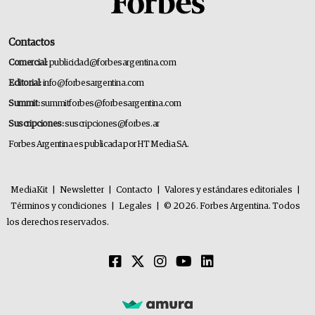
Contactos
Comercial:
publicidad@forbesargentina.com
Editorial:
info@forbesargentina.com
Summit:
summitforbes@forbesargentina.com
Suscripciones:
suscripciones@forbes.ar
Forbes Argentina es publicada por HT Media SA.
MediaKit
|
Newsletter
|
Contacto
|
Valores y estándares editoriales
|
Términos y condiciones
|
Legales
|
© 2026. Forbes Argentina. Todos
los derechos reservados.