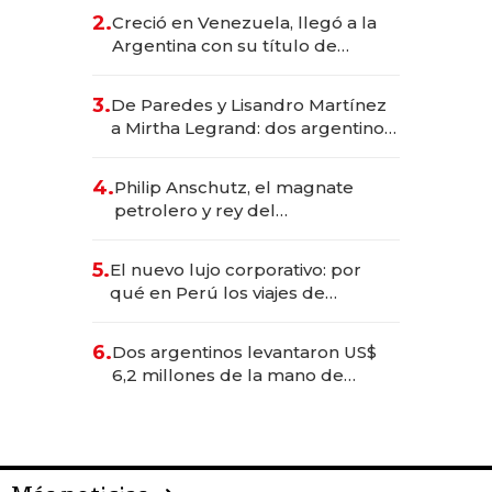
CEO en Vaca Muerta
2.
Creció en Venezuela, llegó a la
Argentina con su título de
abogado y construyó un imperio
gastronómico que revoluciona
3.
De Paredes y Lisandro Martínez
las marcas "fast premium"
a Mirtha Legrand: dos argentinos
impulsan el negocio del wellness
deportivo y el cuidado corporal
4.
Philip Anschutz, el magnate
petrolero y rey del
entretenimiento que va por la
licitación de Tecnópolis junto a
5.
El nuevo lujo corporativo: por
Fénix
qué en Perú los viajes de
negocios dejan de ser reuniones
para convertirse en experiencias
6.
Dos argentinos levantaron US$
transformadoras
6,2 millones de la mano de
Rauch, Englebienne y Woloski