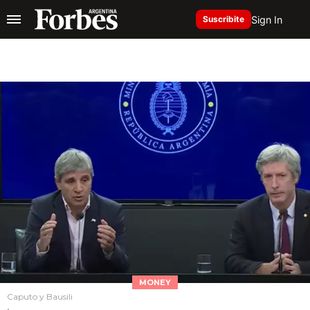
Sign In
Suscribite
MONEY
Caputo y Bausili
.