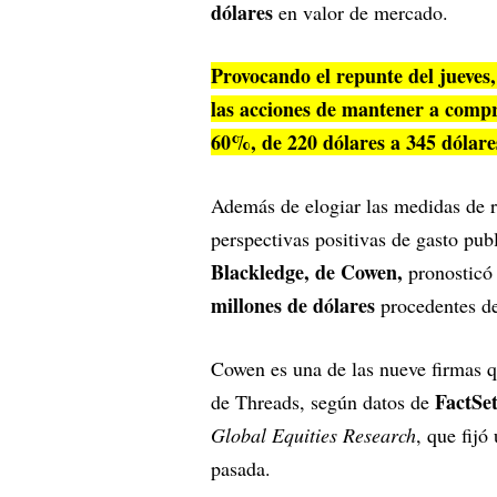
dólares
en valor de mercado.
Provocando el repunte del jueves,
las acciones de mantener a compr
60%, de 220 dólares a 345 dólare
Además de elogiar las medidas de r
perspectivas positivas de gasto pub
Blackledge, de Cowen,
pronosticó
millones de dólares
procedentes de
Cowen es una de las nueve firmas q
FactSe
de Threads, según datos de
Global Equities Research
, que fijó
pasada.