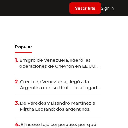
Suscribite
Sign In
Popular
1.
Emigró de Venezuela, lideró las
operaciones de Chevron en EE.UU. y
hoy es la única mujer CEO en Vaca
Muerta
2.
Creció en Venezuela, llegó a la
Argentina con su título de abogado
y construyó un imperio
gastronómico que revoluciona las
3.
De Paredes y Lisandro Martínez a
marcas "fast premium"
Mirtha Legrand: dos argentinos
impulsan el negocio del wellness
deportivo y el cuidado corporal
4.
El nuevo lujo corporativo: por qué