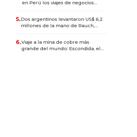
en Perú los viajes de negocios
dejan de ser reuniones para
convertirse en experiencias
5.
Dos argentinos levantaron US$ 6,2
transformadoras
millones de la mano de Rauch,
Englebienne y Woloski
6.
Viaje a la mina de cobre más
grande del mundo: Escondida, el
gigante chileno que exporta US$
14.000 millones anuales