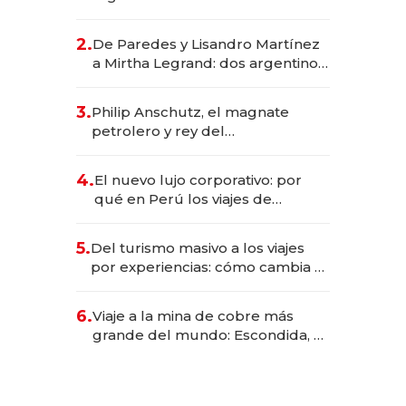
abogado y construyó un imperio
gastronómico que revoluciona
2.
De Paredes y Lisandro Martínez
las marcas "fast premium"
a Mirtha Legrand: dos argentinos
impulsan el negocio del wellness
deportivo y el cuidado corporal
3.
Philip Anschutz, el magnate
petrolero y rey del
entretenimiento que va por la
licitación de Tecnópolis junto a
4.
El nuevo lujo corporativo: por
Fénix
qué en Perú los viajes de
negocios dejan de ser reuniones
para convertirse en experiencias
5.
Del turismo masivo a los viajes
transformadoras
por experiencias: cómo cambia el
negocio de la asistencia al viajero
6.
Viaje a la mina de cobre más
grande del mundo: Escondida, el
gigante chileno que exporta US$
14.000 millones anuales