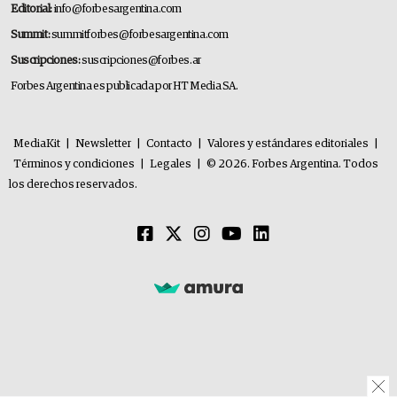
Editorial:
info@forbesargentina.com
Summit:
summitforbes@forbesargentina.com
Suscripciones:
suscripciones@forbes.ar
Forbes Argentina es publicada por HT Media SA.
MediaKit
|
Newsletter
|
Contacto
|
Valores y estándares editoriales
|
Términos y condiciones
|
Legales
|
© 2026. Forbes Argentina. Todos
los derechos reservados.