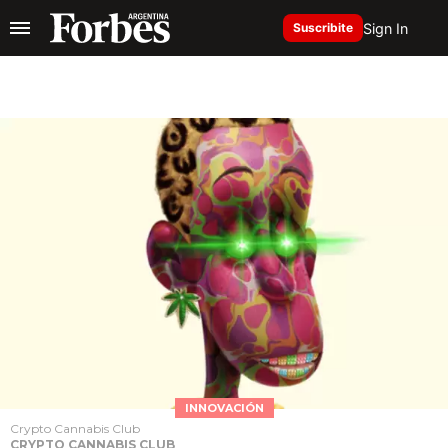
Sign In
Suscribite
INNOVACIÓN
Crypto Cannabis Club
CRYPTO CANNABIS CLUB