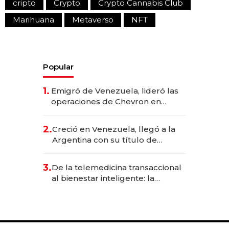
cripto
Crypto
Crypto Cannabis Club
Marihuana
Metaverso
NFT
Popular
1.
Emigró de Venezuela, lideró las
operaciones de Chevron en
EE.UU. y hoy es la única mujer
CEO en Vaca Muerta
2.
Creció en Venezuela, llegó a la
Argentina con su título de
abogado y construyó un imperio
gastronómico que revoluciona
3.
De la telemedicina transaccional
las marcas "fast premium"
al bienestar inteligente: la
evolución de doc24 para
transformar a las organizaciones