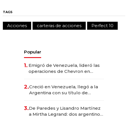
TAGS
Acciones
carteras de acciones
Perfect 10
Popular
1.
Emigró de Venezuela, lideró las
operaciones de Chevron en
EE.UU. y hoy es la única mujer
CEO en Vaca Muerta
2.
Creció en Venezuela, llegó a la
Argentina con su título de
abogado y construyó un imperio
gastronómico que revoluciona
3.
De Paredes y Lisandro Martínez
las marcas "fast premium"
a Mirtha Legrand: dos argentinos
impulsan el negocio del wellness
deportivo y el cuidado corporal