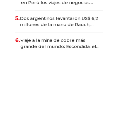
en Perú los viajes de negocios
dejan de ser reuniones para
convertirse en experiencias
5.
Dos argentinos levantaron US$ 6,2
transformadoras
millones de la mano de Rauch,
Englebienne y Woloski
6.
Viaje a la mina de cobre más
grande del mundo: Escondida, el
gigante chileno que exporta US$
14.000 millones anuales