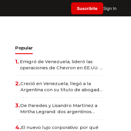
Suscribite
Sign In
Popular
1.
Emigró de Venezuela, lideró las
operaciones de Chevron en EE.UU. y
hoy es la única mujer CEO en Vaca
Muerta
2.
Creció en Venezuela, llegó a la
Argentina con su título de abogado
y construyó un imperio
gastronómico que revoluciona las
3.
De Paredes y Lisandro Martínez a
marcas "fast premium"
Mirtha Legrand: dos argentinos
impulsan el negocio del wellness
deportivo y el cuidado corporal
4.
El nuevo lujo corporativo: por qué