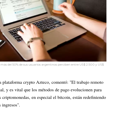
e más del 50% de sus usuarios argentinos perciben entre US$ 2.500 y US$
a plataforma crypto Azteco, comentó: "El trabajo remoto
al, y es vital que los métodos de pago evolucionen para
s criptomonedas, en especial el bitcoin, están redefiniendo
 ingresos".