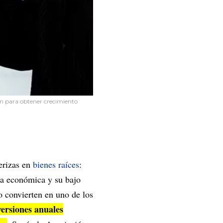
ión para obtener crecimiento
terizas en
bienes raíces
:
za económica y su bajo
o convierten en uno de los
versiones anuales