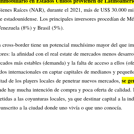
r inmobiliario en Estados Unidos provienen de Latinoaméri
ienes Raíces (NAR), durante el 2021, más de US$ 30.000 mil
tate estadounidense. Los principales inversores procedían de 
enezuela (8%) y Brasil (5%).
s cross-border tiene un potencial muchísimo mayor del que im
ores: la afinidad con el real estate de mercados menos desarro
rcados más estables (demanda) y la falta de acceso a ellos (ofe
ndos internacionales en captar capitales de medianos y pequeño
se ge
ultad de los players locales de penetrar nuevos mercados,
nde hay mucha intención de compra y poca oferta de calidad. P
idas a las coyunturas locales, ya que destinar capital a la ind
cunscrito a la ciudad donde uno vivía o que uno conocía.