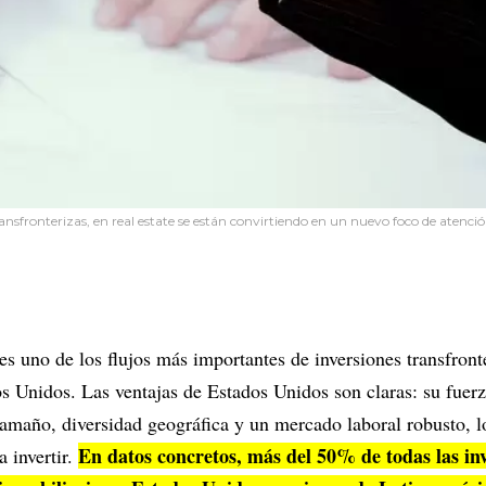
ransfronterizas, en real estate se están convirtiendo en un nuevo foco de atenc
es uno de los flujos más importantes de inversiones transfron
s Unidos. Las ventajas de Estados Unidos son claras: su fuer
tamaño, diversidad geográfica y un mercado laboral robusto, l
En datos concretos, más del 50% de todas las in
a invertir.