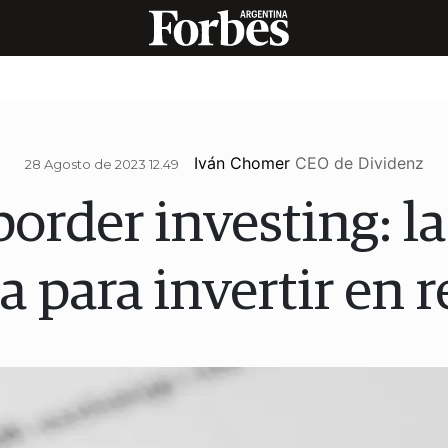
Iván Chomer
CEO de Dividenz
28 Agosto de 2023 12.49
border investing: l
 para invertir en r