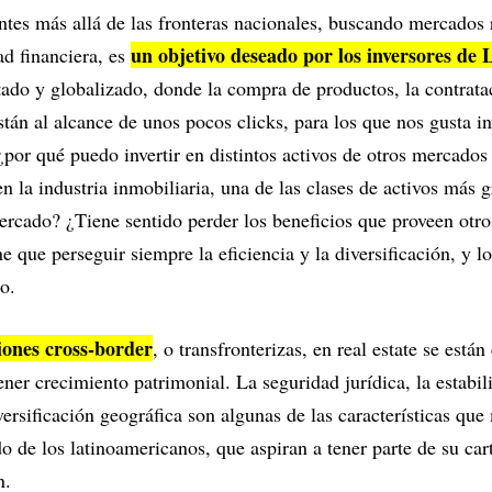
ntes más allá de las fronteras nacionales, buscando mercados
un objetivo deseado por los inversores de
ad financiera, es
do y globalizado, donde la compra de productos, la contratac
tán al alcance de unos pocos clicks, para los que nos gusta inv
¿por qué puedo invertir en distintos activos de otros mercados 
 en la industria inmobiliaria, una de las clases de activos más
ercado? ¿Tiene sentido perder los beneficios que proveen otr
ene que perseguir siempre la eficiencia y la diversificación, y
o.
siones cross-border
, o transfronterizas, en real estate se está
ener crecimiento patrimonial. La seguridad jurídica, la estabi
iversificación geográfica son algunas de las características qu
do de los latinoamericanos, que aspiran a tener parte de su ca
n.