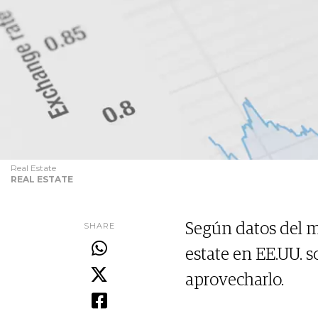
Real Estate
REAL ESTATE
SHARE
Según datos del m
estate en EE.UU. 
aprovecharlo.