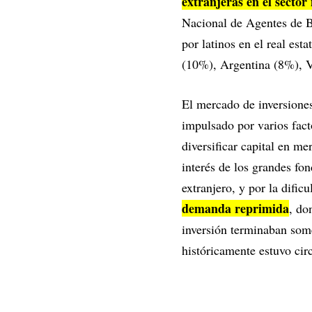
extranjeras en el secto
Nacional de Agentes de B
por latinos en el real es
(10%), Argentina (8%), V
El mercado de inversione
impulsado por varios fact
diversificar capital en me
interés de los grandes fo
extranjero, y por la dific
demanda reprimida
, do
inversión terminaban somet
históricamente estuvo cir