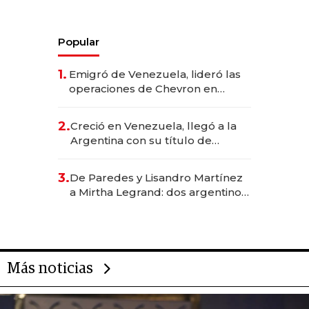
Popular
1.
Emigró de Venezuela, lideró las
operaciones de Chevron en
EE.UU. y hoy es la única mujer
CEO en Vaca Muerta
2.
Creció en Venezuela, llegó a la
Argentina con su título de
abogado y construyó un imperio
gastronómico que revoluciona
3.
De Paredes y Lisandro Martínez
las marcas "fast premium"
a Mirtha Legrand: dos argentinos
impulsan el negocio del wellness
deportivo y el cuidado corporal
Más noticias