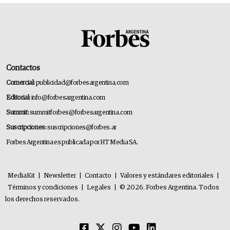
Contactos
Comercial:
publicidad@forbesargentina.com
Editorial:
info@forbesargentina.com
Summit:
summitforbes@forbesargentina.com
Suscripciones:
suscripciones@forbes.ar
Forbes Argentina es publicada por HT Media SA.
MediaKit
|
Newsletter
|
Contacto
|
Valores y estándares editoriales
|
Términos y condiciones
|
Legales
|
© 2026. Forbes Argentina. Todos
los derechos reservados.